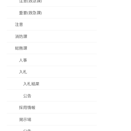
注意(救急課)
重要(救急課)
注意
消防課
総務課
人事
入札
入札結果
公告
採用情報
掲示場