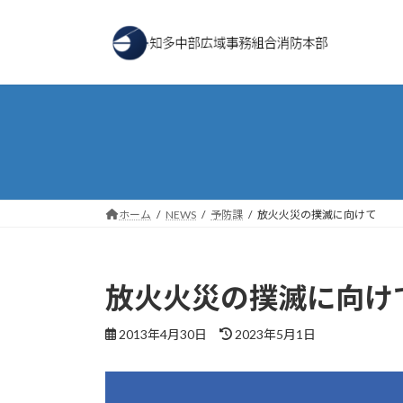
コ
ナ
ン
ビ
テ
ゲ
ン
ー
ツ
シ
へ
ョ
ス
ン
キ
に
ッ
移
プ
動
ホーム
NEWS
予防課
放火火災の撲滅に向けて
放火火災の撲滅に向け
最
2013年4月30日
2023年5月1日
終
更
新