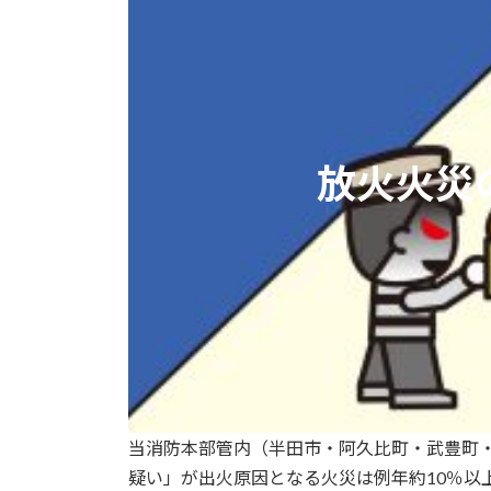
日
時
:
放火火災
当消防本部管内（半田市・阿久比町・武豊町
疑い」が出火原因となる火災は例年約10％以