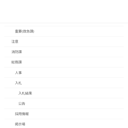
お知らせ(救急課)
救命講習
注意(救急課)
重要(救急課)
注意
消防課
総務課
人事
入札
入札結果
公告
採用情報
掲示場