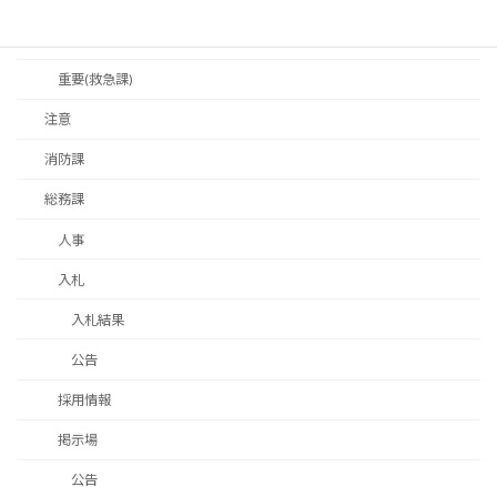
注意(救急課)
重要(救急課)
注意
消防課
総務課
人事
入札
入札結果
公告
採用情報
掲示場
公告