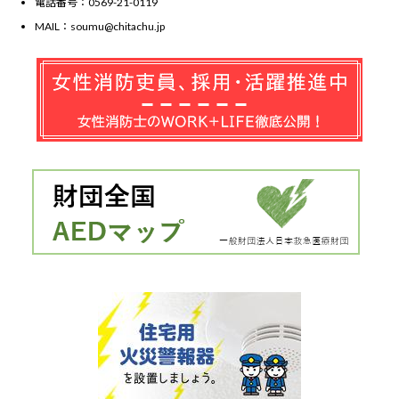
電話番号：0569-21-0119
MAIL：soumu@chitachu.jp