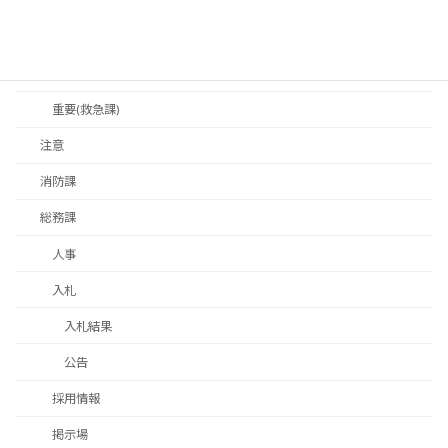
お知らせ(救急課)
救命講習
注意(救急課)
重要(救急課)
注意
消防課
総務課
人事
入札
入札結果
公告
採用情報
掲示場