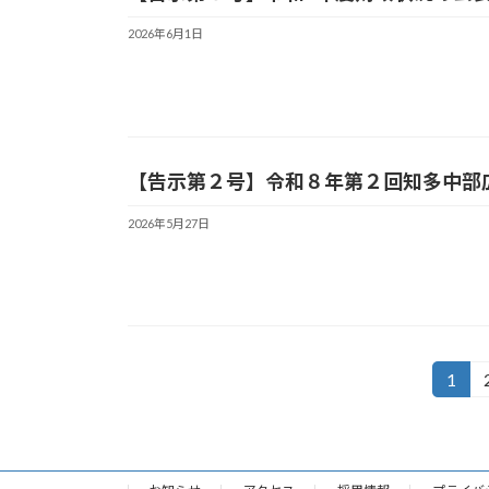
2026年6月1日
【告示第２号】令和８年第２回知多中部
2026年5月27日
投
1
固
定
稿
ペ
の
ー
ジ