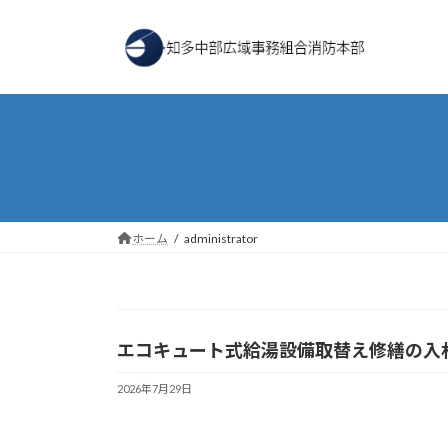
コ
ナ
ン
ビ
テ
ゲ
ン
ー
ツ
シ
へ
ョ
ス
ン
キ
に
ッ
移
プ
動
ホーム
administrator
エコキュート式給湯設備取替え修繕の入
2026年7月29日