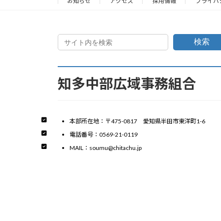
お知らせ
アクセス
採用情報
プライバ
ペ
ー
検索
ジ
送
知多中部広域事務組合
り
本部所在地：〒475-0817 愛知県半田市東洋町1-6
電話番号：0569-21-0119
MAIL：soumu@chitachu.jp