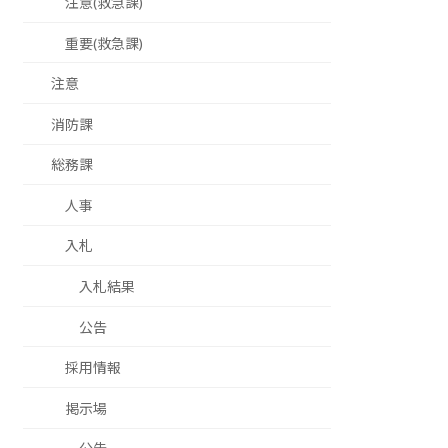
注意(救急課)
重要(救急課)
注意
消防課
総務課
人事
入札
入札結果
公告
採用情報
掲示場