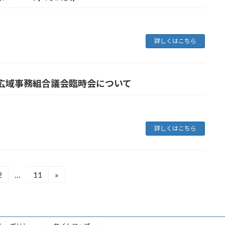
詳しくはこちら
広域事務組合議会臨時会について
詳しくはこちら
2
…
11
»
固
固
定
定
ペ
ペ
ー
ー
ジ
ジ