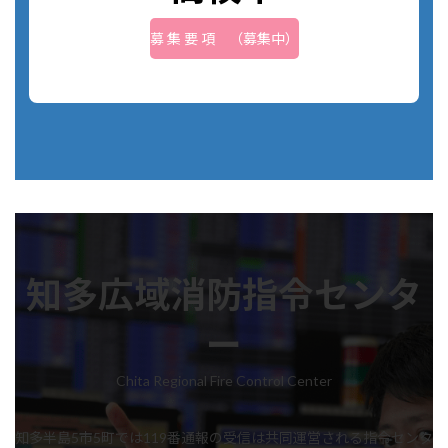
募 集 要 項 （募集中）
知多広域消防指令センタ
ー
Chita Regional Fire Control Center
知多半島5市5町では119番通報の受信は共同運営される指令センタ