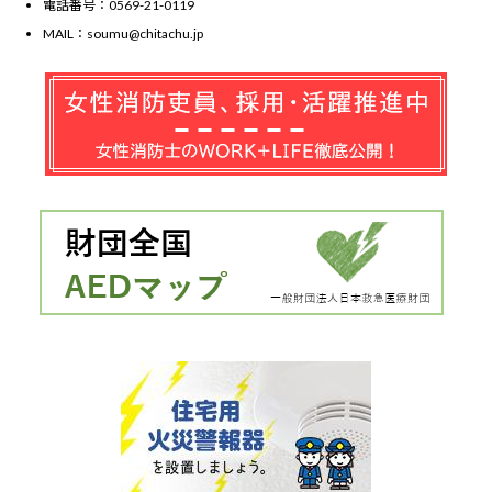
電話番号：0569-21-0119
MAIL：soumu@chitachu.jp