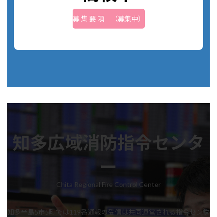
募 集 要 項 （募集中）
知多広域消防指令センタ
ー
Chita Regional Fire Control Center
知多半島5市5町では119番通報の受信は共同運営される指令センタ