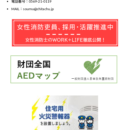
電話番号：0569-21-0119
MAIL：soumu@chitachu.jp