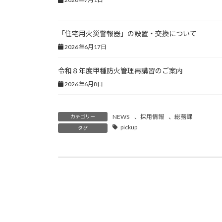
「住宅用火災警報器」の設置・交換について
2026年6月17日
令和８年度甲種防火管理再講習のご案内
2026年6月8日
NEWS
、
採用情報
、
総務課
カテゴリー
pickup
タグ
はしご付消防ポンプ自動車（２台）の売払いの入札結果について
2026年7月29日