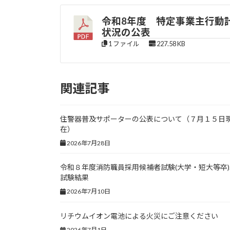
更
新
令和8年度 特定事業主行動
日
状況の公表
時
:
1 ファイル
227.58 KB
関連記事
住警器普及サポーターの公表について（７月１５日
在）
2026年7月28日
令和８年度消防職員採用候補者試験(大学・短大等卒)
試験結果
2026年7月10日
リチウムイオン電池による火災にご注意ください
2026年7月1日