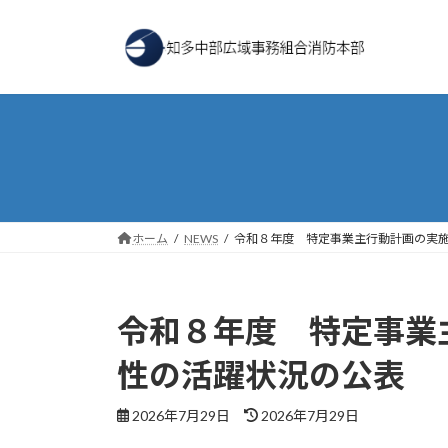
コ
ナ
ン
ビ
テ
ゲ
ン
ー
ツ
シ
へ
ョ
ス
ン
キ
に
ッ
移
プ
動
ホーム
NEWS
令和８年度 特定事業主行動計画の実
令和８年度 特定事業
性の活躍状況の公表
最
2026年7月29日
2026年7月29日
終