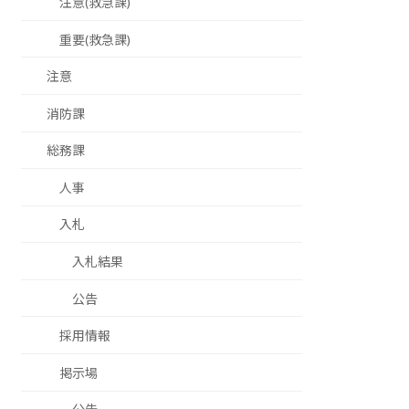
注意(救急課)
重要(救急課)
注意
消防課
総務課
人事
入札
入札結果
公告
採用情報
掲示場