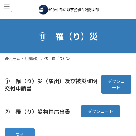
コ
ナ
ン
ビ
テ
ゲ
ン
ー
ツ
シ
へ
ョ
⑪ 罹（り）災
ス
ン
キ
に
ッ
移
プ
動
ホーム
申請届出
⑪ 罹（り）災
① 罹（り）災（届出）及び被災証明
ダウンロ
ード
交付申請書
② 罹（り）災物件届出書
ダウンロード
戻る