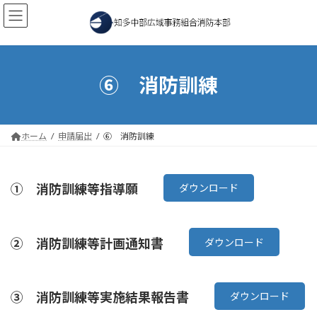
コ
ナ
ン
ビ
テ
ゲ
ン
ー
ツ
シ
へ
ョ
⑥ 消防訓練
ス
ン
キ
に
ッ
移
プ
動
ホーム
申請届出
⑥ 消防訓練
① 消防訓練等指導願
ダウンロード
② 消防訓練等計画通知書
ダウンロード
③ 消防訓練等実施結果報告書
ダウンロード