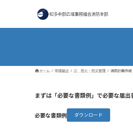
コ
ナ
ン
ビ
テ
ゲ
ン
ー
ツ
シ
へ
ョ
ス
ン
キ
に
ッ
移
プ
動
ホーム
申請届出
② 防火・防災管理
消防計画作成
まずは「必要な書類例」で必要な届出
ダウンロード
必要な書類例