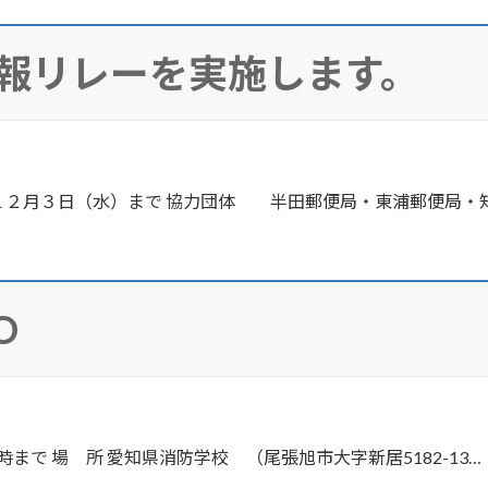
報リレーを実施します。
２月３日（水）まで 協力団体 半田郵便局・東浦郵便局・
PO
時まで 場 所 愛知県消防学校 （尾張旭市大字新居5182-13…