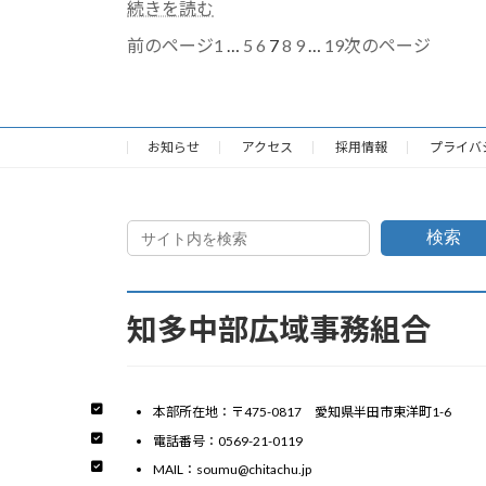
続きを読む
1
…
5
6
7
8
9
…
19
前のページ
次のページ
お知らせ
アクセス
採用情報
プライバ
検索
知多中部広域事務組合
本部所在地：〒475-0817 愛知県半田市東洋町1-6
電話番号：0569-21-0119
MAIL：soumu@chitachu.jp