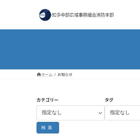
コ
ナ
ン
ビ
テ
ゲ
ン
ー
ツ
シ
へ
ョ
ス
ン
キ
に
ッ
移
プ
動
ホーム
お知らせ
カテゴリー
タグ
検索