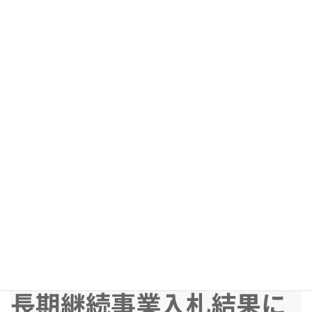
続きを読む
半田消防署建設基本計画
策定業務委託入札結果に
ついて
2023年5月12日
続きを読む
庁舎清掃業務委託に係る
長期継続事業入札結果に