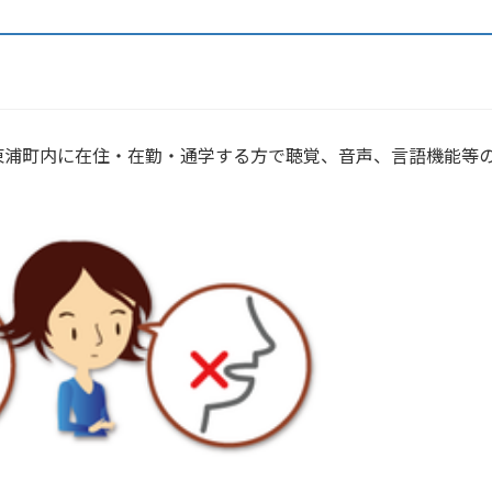
東浦町内に在住・在勤・通学する方で聴覚、音声、言語機能等