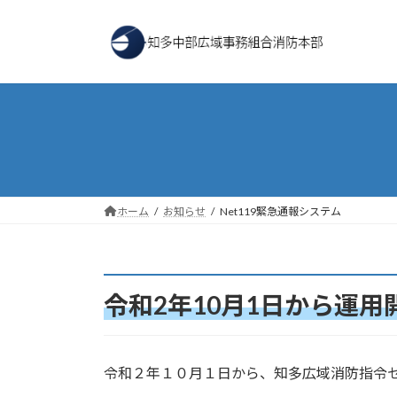
コ
ナ
ン
ビ
テ
ゲ
ン
ー
ツ
シ
へ
ョ
ス
ン
キ
に
ッ
移
プ
動
ホーム
お知らせ
Net119緊急通報システム
令和2年10月1日から運用
令和２年１０月１日から、知多広域消防指令