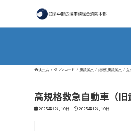
コ
ナ
ン
ビ
テ
ゲ
ン
ー
ツ
シ
へ
ョ
ス
ン
キ
に
ッ
移
プ
動
ホーム
ダウンロード
申請届出
(総務)申請届出
入
高規格救急自動車（旧
最
2025年12月10日
2025年12月10日
終
更
新