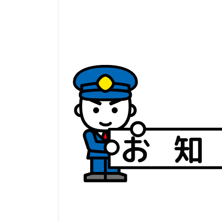
日
時
: