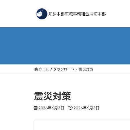
コ
ナ
ン
ビ
テ
ゲ
ン
ー
ツ
シ
へ
ョ
ス
ン
キ
に
ッ
移
プ
動
ホーム
ダウンロード
震災対策
震災対策
最
2026年6月3日
2026年6月3日
終
更
新