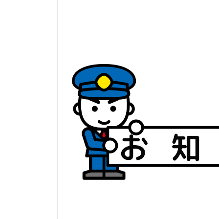
日
時
: