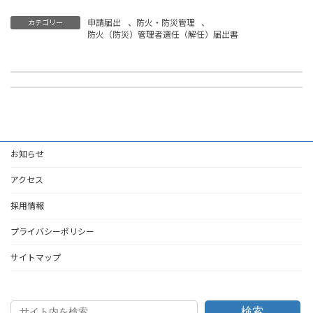
申請届出
、
防火・防災管理
、
カテゴリー
防火（防災）管理者選任（解任）届出書
必要な書類例
消防計画作成（変更）届出書（ひな形）
2025年3月3日
2025年3月5日
お知らせ
アクセス
採用情報
プライバシーポリシー
サイトマップ
検索