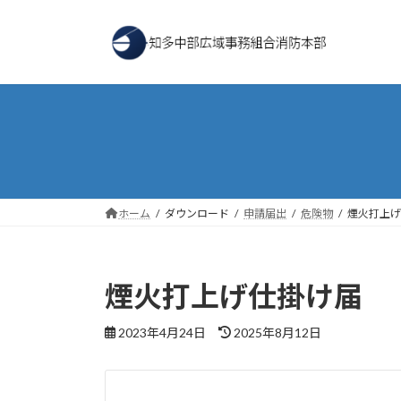
コ
ナ
ン
ビ
テ
ゲ
ン
ー
ツ
シ
へ
ョ
ス
ン
キ
に
ッ
移
プ
動
ホーム
ダウンロード
申請届出
危険物
煙火打上げ
煙火打上げ仕掛け届
最
2023年4月24日
2025年8月12日
終
更
新