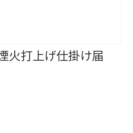
煙火打上げ仕掛け届
イベント
一般
事業者
住民
祭
花火