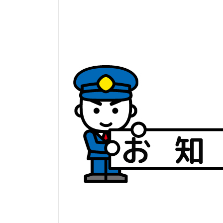
日
時
: