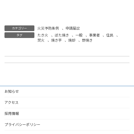
たき火
ぼた焼き
一般
事業者
住民
焚火
焼き芋
焼却
野焼き
火災予防条例
、
申請届出
カテゴリー
たき火
、
ぼた焼き
、
一般
、
事業者
、
住民
、
タグ
焚火
、
焼き芋
、
焼却
、
野焼き
裸火使用等承認申請書
煙火打上げ仕掛け届
2023年4月24日
2023年4月24日
お知らせ
アクセス
採用情報
プライバシーポリシー