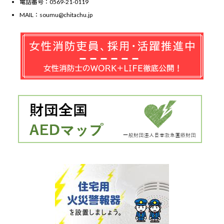
電話番号：0569-21-0119
MAIL：soumu@chitachu.jp