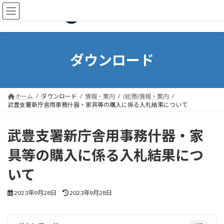
コ
ナ
ン
ビ
テ
ゲ
ン
ー
ツ
シ
へ
ョ
ダウンロード
ス
ン
キ
に
ッ
移
プ
動
ホーム
ダウンロード
情報・案内
(総務)情報・案内
武豊支署新庁舎用事務什器・家具等の購入に係る入札結果について
武豊支署新庁舎用事務什器・家
具等の購入に係る入札結果につ
いて
最
2023年9月28日
2023年9月28日
終
更
新