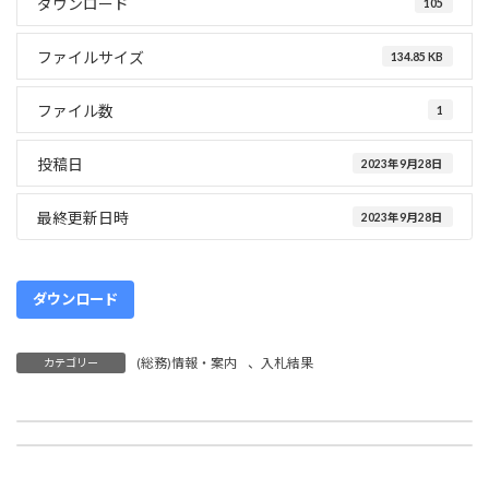
ダウンロード
105
日
時
:
ファイルサイズ
134.85 KB
ファイル数
1
投稿日
2023年9月28日
最終更新日時
2023年9月28日
ダウンロード
(総務)情報・案内
、
入札結果
カテゴリー
自動体外式除細動器の更新事業
令和4年度特別会計決算書
2023年8月9日
2023年11月28日