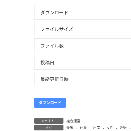
更
新
ダウンロード
日
時
:
ファイルサイズ
ファイル数
投稿日
最終更新日時
ダウンロード
組合運営
カテゴリー
介護
、
休業
、
出産
、
女性
、
妊娠
タグ