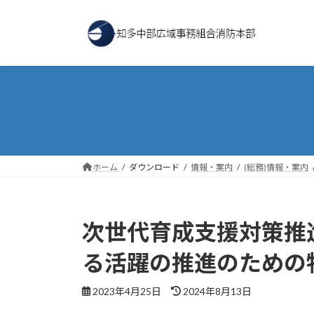
コ
ナ
ン
ビ
テ
ゲ
ン
ー
ツ
シ
へ
ョ
ス
ン
キ
に
ッ
移
プ
動
ホーム
ダウンロード
情報・案内
(総務)情報・案内
次世代育成支援対策推
る活躍の推進のための
最
2023年4月25日
2024年8月13日
終