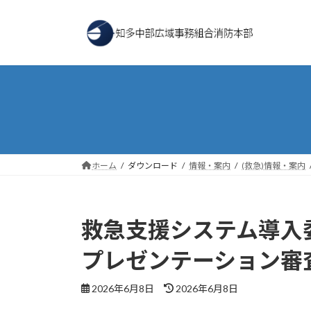
コ
ナ
ン
ビ
テ
ゲ
ン
ー
ツ
シ
へ
ョ
ス
ン
キ
に
ッ
移
プ
動
ホーム
ダウンロード
情報・案内
(救急)情報・案内
救急支援システム導入
プレゼンテーション審
最
2026年6月8日
2026年6月8日
終