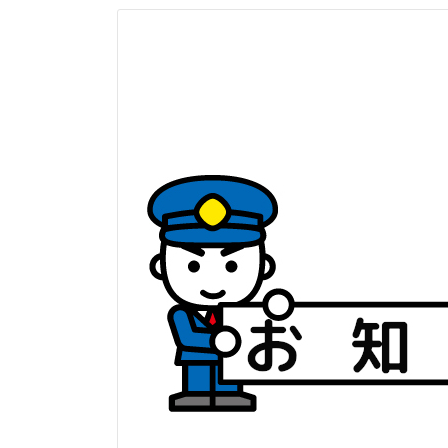
更
新
日
時
: