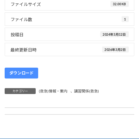
:
ファイルサイズ
32.00 KB
ファイル数
1
投稿日
2024年3月12日
最終更新日時
2026年3月2日
ダウンロード
(救急)情報・案内
、
講習関係(救急)
カテゴリー
救命講習駐車場（東浦町文化センター）について
令和6年度一般会計予算書
2024年3月12日
2024年4月1日