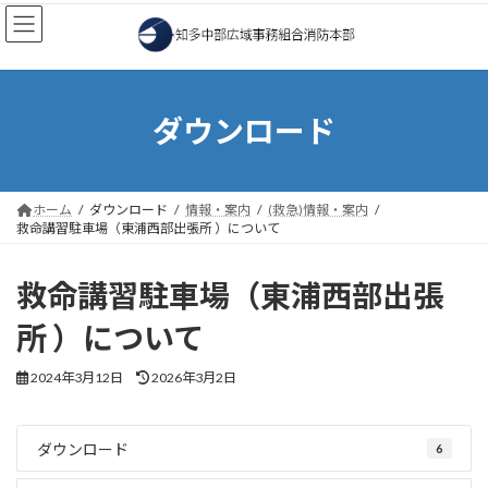
コ
ナ
ン
ビ
テ
ゲ
ン
ー
ツ
シ
へ
ョ
ダウンロード
ス
ン
キ
に
ッ
移
プ
動
ホーム
ダウンロード
情報・案内
(救急)情報・案内
救命講習駐車場（東浦西部出張所 ）について
救命講習駐車場（東浦西部出張
所 ）について
最
2024年3月12日
2026年3月2日
終
更
新
ダウンロード
6
日
時