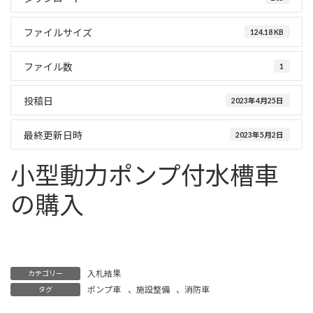
ファイルサイズ
124.18 KB
ファイル数
1
投稿日
2023年4月25日
最終更新日時
2023年5月2日
小型動力ポンプ付水槽車
の購入
ポンプ車
施設整備
消防車
入札結果
カテゴリー
ポンプ車
、
施設整備
、
消防車
タグ
半田斎場空調設備保守点検業務委託