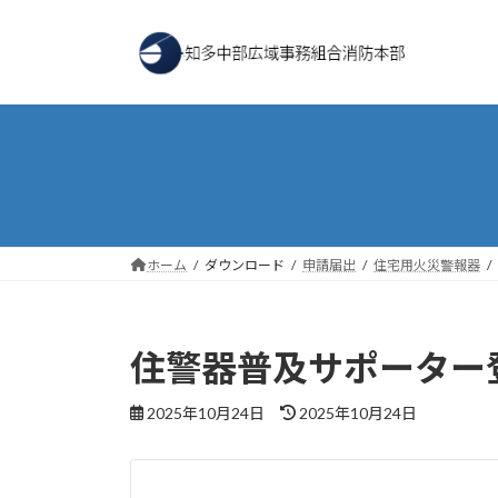
コ
ナ
ン
ビ
テ
ゲ
ン
ー
ツ
シ
へ
ョ
ス
ン
キ
に
ッ
移
プ
動
ホーム
ダウンロード
申請届出
住宅用火災警報器
住警器普及サポーター登
最
2025年10月24日
2025年10月24日
終
更
新