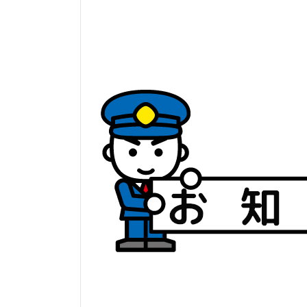
日
時
: