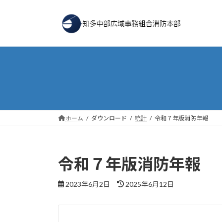
コ
ナ
ン
ビ
テ
ゲ
ン
ー
ツ
シ
へ
ョ
ス
ン
キ
に
ッ
移
プ
動
ホーム
ダウンロード
統計
令和７年版消防年報
令和７年版消防年報
最
2023年6月2日
2025年6月12日
終
更
新