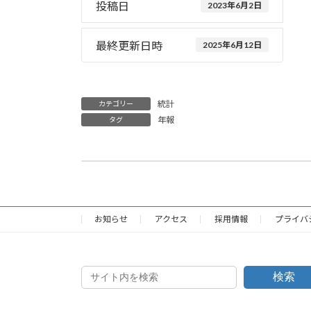
投稿日
2023年6月2日
最終更新日時
2025年6月12日
統計
カテゴリー
年報
タグ
少量危険物・指定可燃物 貯蔵（取扱）所構造明細書
2023年6月1日
お知らせ
アクセス
採用情報
プライバ
検索