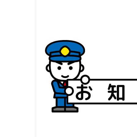
日
時
: