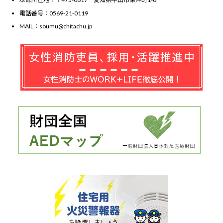
電話番号：0569-21-0119
MAIL：soumu@chitachu.jp