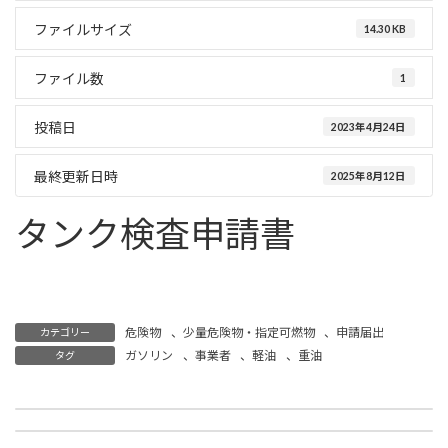
ファイルサイズ
14.30 KB
ファイル数
1
投稿日
2023年4月24日
最終更新日時
2025年8月12日
タンク検査申請書
ガソリン
事業者
軽油
重油
危険物
、
少量危険物・指定可燃物
、
申請届出
カテゴリー
ガソリン
、
事業者
、
軽油
、
重油
タグ
少量危険物指定可燃物貯蔵取扱い廃止届
防火(防災)管理者選任(解任)届出書
2023年4月24日
2023年4月24日