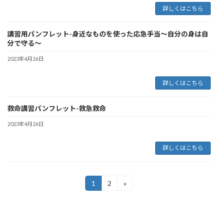
詳しくはこちら
講習用パンフレット-身近なものを使った応急手当～自分の身は自
分で守る～
2023年4月26日
詳しくはこちら
救命講習パンフレット-救急救命
2023年4月26日
詳しくはこちら
投
1
2
»
固
固
定
定
稿
ペ
ペ
の
ー
ー