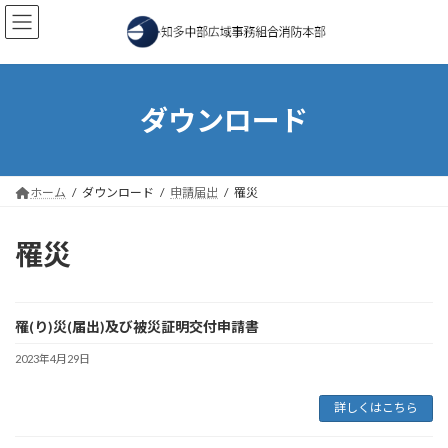
コ
ナ
ン
ビ
テ
ゲ
ン
ー
ツ
シ
へ
ョ
ダウンロード
ス
ン
キ
に
ッ
移
プ
動
ホーム
ダウンロード
申請届出
罹災
罹災
罹(り)災(届出)及び被災証明交付申請書
2023年4月29日
詳しくはこちら