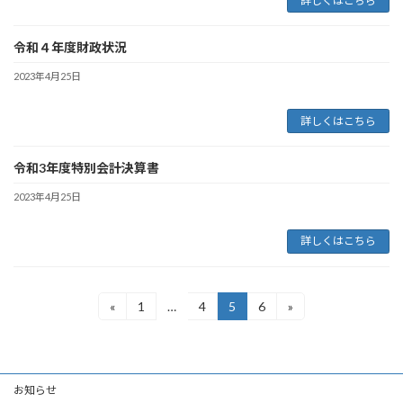
詳しくはこちら
令和４年度財政状況
2023年4月25日
詳しくはこちら
令和3年度特別会計決算書
2023年4月25日
詳しくはこちら
投
«
1
…
4
5
6
»
固
固
固
固
定
定
定
定
稿
ペ
ペ
ペ
ペ
の
ー
ー
ー
ー
ジ
ジ
ジ
ジ
お知らせ
ペ