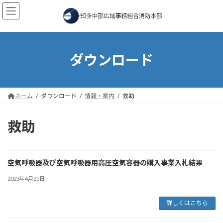
コ
ナ
ン
ビ
テ
ゲ
ン
ー
ツ
シ
へ
ョ
ダウンロード
ス
ン
キ
に
ッ
移
プ
動
ホーム
ダウンロード
情報・案内
救助
救助
空気呼吸器及び空気呼吸器用高圧空気容器の購入事業入札結果
2023年4月25日
詳しくはこちら