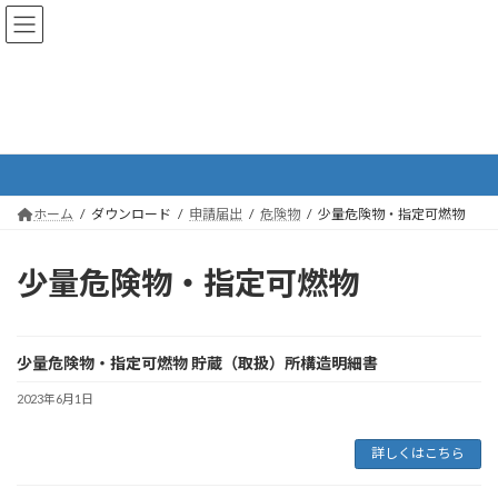
コ
ナ
ン
ビ
テ
ゲ
ン
ー
ツ
シ
へ
ョ
ダウンロード
ス
ン
キ
に
ッ
移
プ
動
ホーム
ダウンロード
申請届出
危険物
少量危険物・指定可燃物
少量危険物・指定可燃物
少量危険物・指定可燃物 貯蔵（取扱）所構造明細書
2023年6月1日
詳しくはこちら