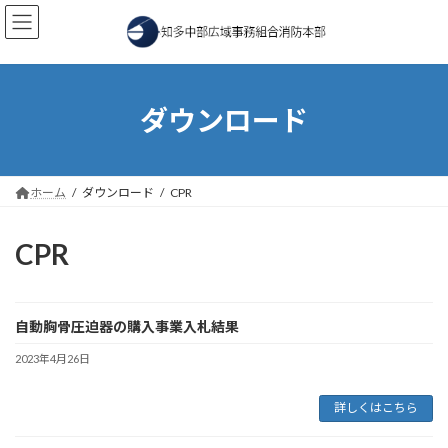
コ
ナ
ン
ビ
テ
ゲ
ン
ー
ツ
シ
へ
ョ
ダウンロード
ス
ン
キ
に
ッ
移
プ
動
ホーム
ダウンロード
CPR
CPR
自動胸骨圧迫器の購入事業入札結果
2023年4月26日
詳しくはこちら