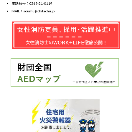
電話番号：0569-21-0119
MAIL：soumu@chitachu.jp