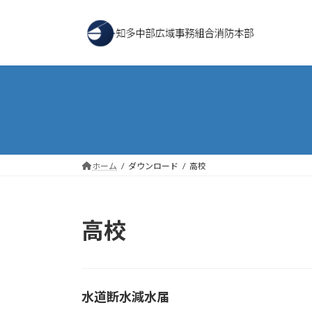
コ
ナ
ン
ビ
テ
ゲ
ン
ー
ツ
シ
へ
ョ
ス
ン
キ
に
ッ
移
プ
動
ホーム
ダウンロード
高校
高校
水道断水減水届