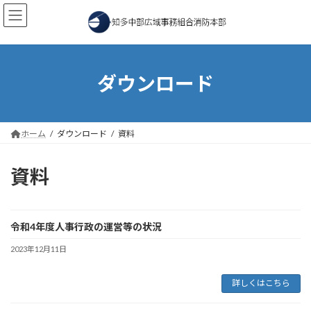
コ
ナ
ン
ビ
テ
ゲ
ン
ー
ツ
シ
へ
ョ
ダウンロード
ス
ン
キ
に
ッ
移
プ
動
ホーム
ダウンロード
資料
資料
令和4年度人事行政の運営等の状況
2023年12月11日
詳しくはこちら