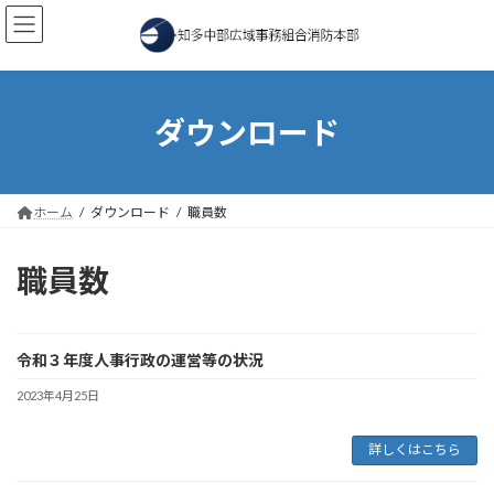
コ
ナ
ン
ビ
テ
ゲ
ン
ー
ツ
シ
へ
ョ
ダウンロード
ス
ン
キ
に
ッ
移
プ
動
ホーム
ダウンロード
職員数
職員数
令和３年度人事行政の運営等の状況
2023年4月25日
詳しくはこちら