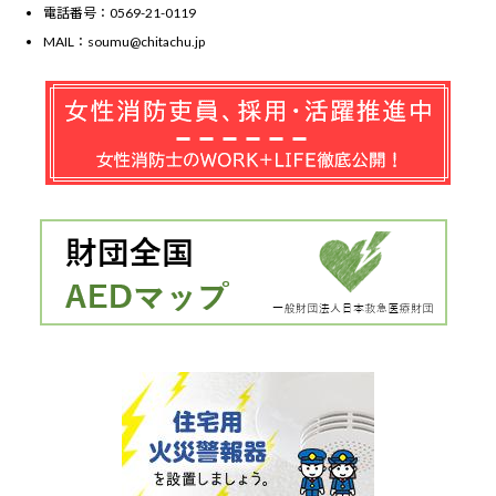
電話番号：0569-21-0119
MAIL：soumu@chitachu.jp