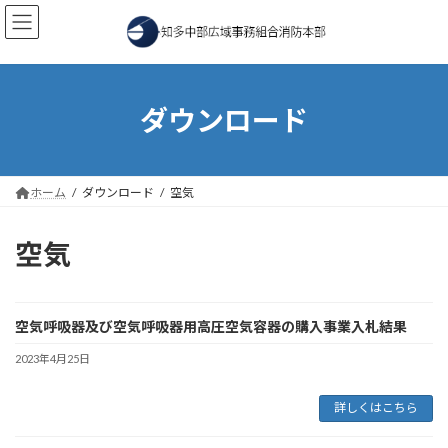
コ
ナ
ン
ビ
テ
ゲ
ン
ー
ツ
シ
へ
ョ
ダウンロード
ス
ン
キ
に
ッ
移
プ
動
ホーム
ダウンロード
空気
空気
空気呼吸器及び空気呼吸器用高圧空気容器の購入事業入札結果
2023年4月25日
詳しくはこちら