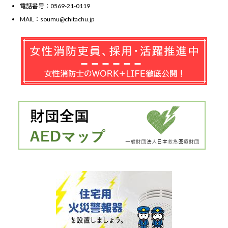
電話番号：0569-21-0119
MAIL：soumu@chitachu.jp