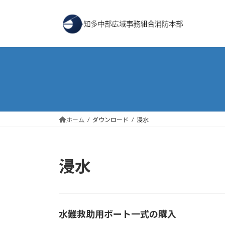
コ
ナ
ン
ビ
テ
ゲ
ン
ー
ツ
シ
へ
ョ
ス
ン
キ
に
ッ
移
プ
動
ホーム
ダウンロード
浸水
浸水
水難救助用ボート一式の購入