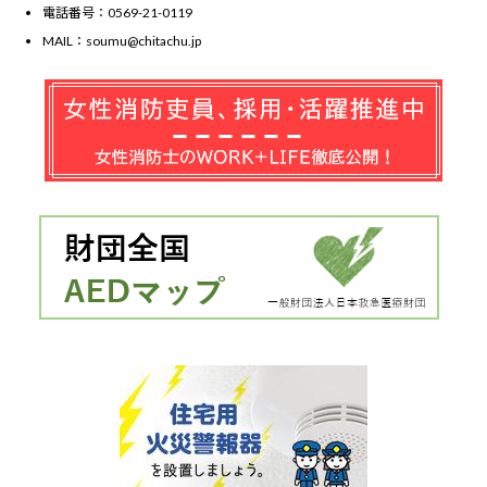
電話番号：0569-21-0119
MAIL：soumu@chitachu.jp