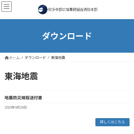
コ
ナ
ン
ビ
テ
ゲ
ン
ー
ツ
シ
へ
ョ
ダウンロード
ス
ン
キ
に
ッ
移
プ
動
ホーム
ダウンロード
東海地震
東海地震
地震防災規程送付書
2023年4月24日
詳しくはこちら