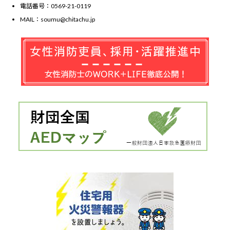
電話番号：0569-21-0119
MAIL：soumu@chitachu.jp