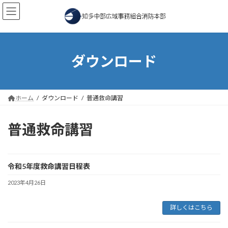
コ
ナ
ン
ビ
テ
ゲ
ン
ー
ツ
シ
へ
ョ
ダウンロード
ス
ン
キ
に
ッ
移
プ
動
ホーム
ダウンロード
普通救命講習
普通救命講習
令和5年度救命講習日程表
2023年4月26日
詳しくはこちら