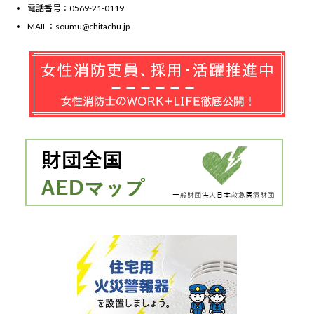
電話番号：0569-21-0119
MAIL：soumu@chitachu.jp