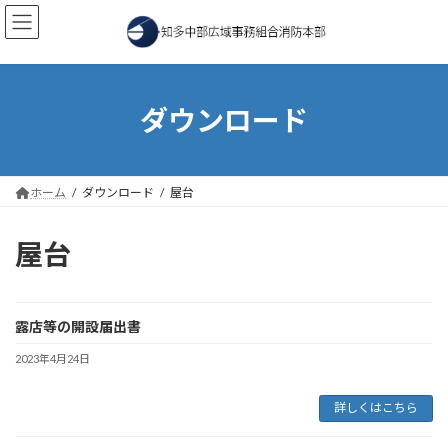
コ
ナ
ン
ビ
テ
ゲ
ン
ー
ツ
シ
へ
ョ
ダウンロード
ス
ン
キ
に
ッ
移
プ
動
ホーム
ダウンロード
屋台
屋台
露店等の開設届出書
2023年4月24日
詳しくはこちら