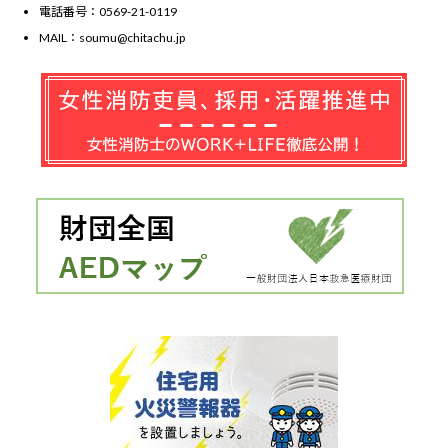
電話番号：0569-21-0119
MAIL：soumu@chitachu.jp