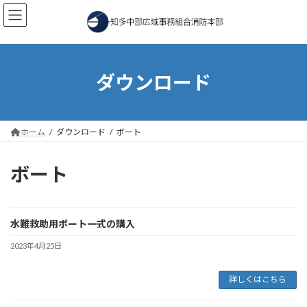
コ
ナ
ン
ビ
テ
ゲ
ン
ー
ツ
シ
へ
ョ
ダウンロード
ス
ン
キ
に
ッ
移
プ
動
ホーム
ダウンロード
ボート
ボート
水難救助用ボート一式の購入
2023年4月25日
詳しくはこちら