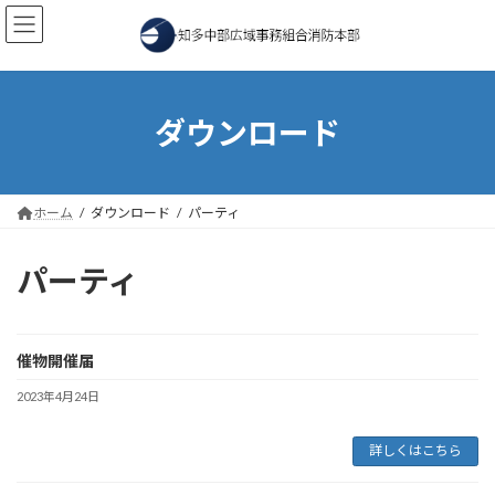
コ
ナ
ン
ビ
テ
ゲ
ン
ー
ツ
シ
へ
ョ
ダウンロード
ス
ン
キ
に
ッ
移
プ
動
ホーム
ダウンロード
パーティ
パーティ
催物開催届
2023年4月24日
詳しくはこちら