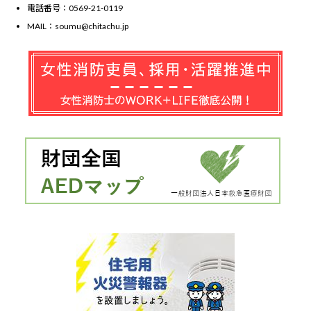
電話番号：0569-21-0119
MAIL：soumu@chitachu.jp