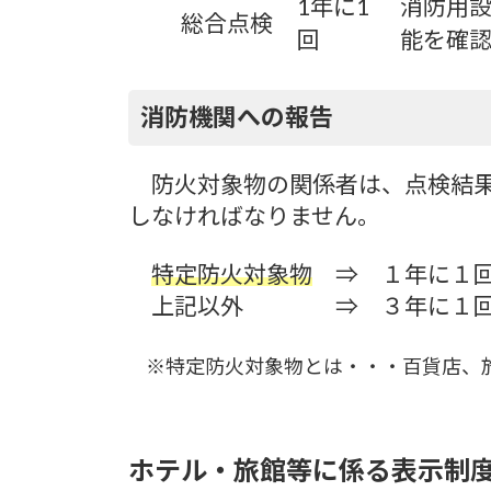
1年に1
消防用
総合点検
回
能を確
消防機関への報告
防火対象物の関係者は、点検結
しなければなりません。
特定防火対象物
⇒ １年に１
上記以外 ⇒ ３年に１
※特定防火対象物とは・・・百貨店、
ホテル・旅館等に係る表示制