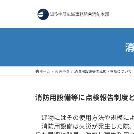
コ
ナ
ン
ビ
テ
ゲ
ン
ー
ツ
シ
へ
ョ
ス
ン
キ
に
ッ
移
プ
動
ホーム
火災予防
消防用設備等の点検・管理について
消防用設備等に点検報告制度
建物にはその使用方法や規模によ
消防用設備は火災が発生した際、