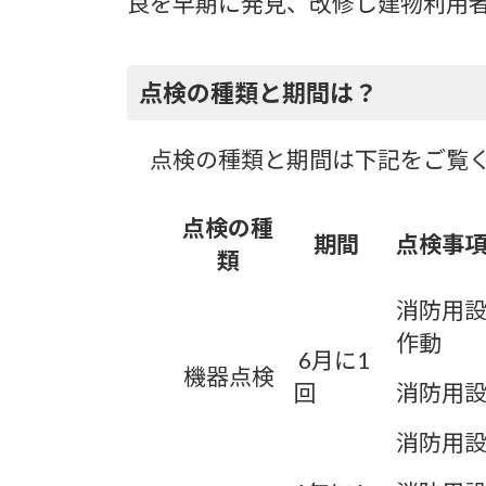
良を早期に発見、改修し建物利用者
点検の種類と期間は？
点検の種類と期間は下記をご覧
点検の種
期間
点検事
類
消防用設
作動
6
月に1
機器点検
回
消防用
消防用