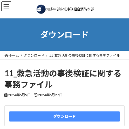
コ
ナ
ン
ビ
テ
ゲ
ン
ー
ツ
シ
へ
ョ
ダウンロード
ス
ン
キ
に
ッ
移
プ
動
ホーム
ダウンロード
11_救急活動の事後検証に関する事務ファイル
11_救急活動の事後検証に関する
事務ファイル
最
2024年6月5日
2024年6月27日
終
更
新
日
ダウンロード
時
: